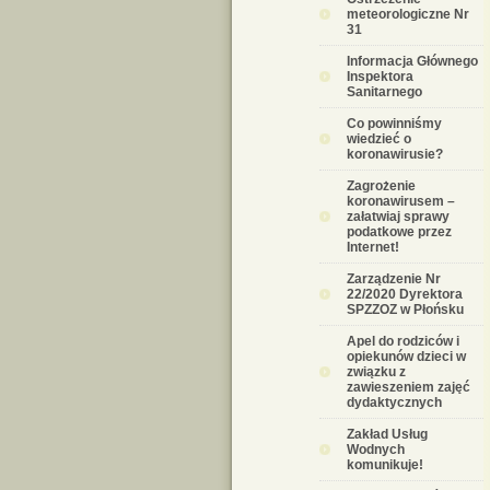
meteorologiczne Nr
31
Informacja Głównego
Inspektora
Sanitarnego
Co powinniśmy
wiedzieć o
koronawirusie?
Zagrożenie
koronawirusem –
załatwiaj sprawy
podatkowe przez
Internet!
Zarządzenie Nr
22/2020 Dyrektora
SPZZOZ w Płońsku
Apel do rodziców i
opiekunów dzieci w
związku z
zawieszeniem zajęć
dydaktycznych
Zakład Usług
Wodnych
komunikuje!