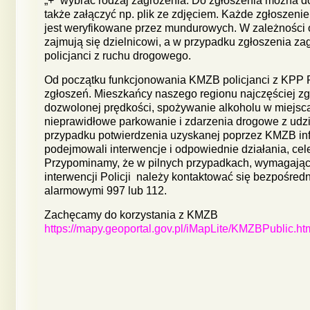
„+” wybrać rodzaj zagrożenia. Do zgłoszenia można do
także załączyć np. plik ze zdjęciem. Każde zgłoszenie
jest weryfikowane przez mundurowych. W zależności 
zajmują się dzielnicowi, a w przypadku zgłoszenia za
policjanci z ruchu drogowego.
Od początku funkcjonowania KMZB policjanci z KPP 
zgłoszeń. Mieszkańcy naszego regionu najczęściej zg
dozwolonej prędkości, spożywanie alkoholu w miejsc
nieprawidłowe parkowanie i zdarzenia drogowe z udzi
przypadku potwierdzenia uzyskanej poprzez KMZB info
podejmowali interwencje i odpowiednie działania, cel
Przypominamy, że w pilnych przypadkach, wymagają
interwencji Policji należy kontaktować się bezpośre
alarmowymi 997 lub 112.
Zachęcamy do korzystania z KMZB
https://mapy.geoportal.gov.pl/iMapLite/KMZBPublic.ht