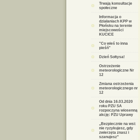
Trwają konsultacje
społeczne
Informacja o
działaniach KPP w
Płońsku na terenie
miejscowości
KUCICE
"Co wieś to inna
pieśń"
Dzień Sołtysa!
Ostrzeżenie
meteorologiczne Nr
12
Zmiana ostrzeżenia
meteorologicznego nr
12
Od dnia 16.03.2020
roku PZU SA
rozpoczyna wiosenną
akcję: PZU Uprawy
„Bezpiecznie na wsi:
nie ryzykujesz, gdy
zwierzęta znasz i
szanujesz”