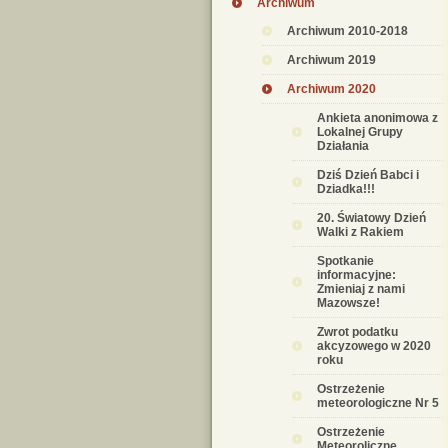
Archiwum
Archiwum 2010-2018
Archiwum 2019
Archiwum 2020
Ankieta anonimowa z
Lokalnej Grupy
Działania
Dziś Dzień Babci i
Dziadka!!!
20. Światowy Dzień
Walki z Rakiem
Spotkanie
informacyjne:
Zmieniaj z nami
Mazowsze!
Zwrot podatku
akcyzowego w 2020
roku
Ostrzeżenie
meteorologiczne Nr 5
Ostrzeżenie
Meteoroliczne