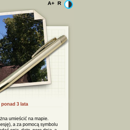
A+
R
 ponad 3 lata
żna umieścić na mapie.
sesję), a za pomocą symbolu