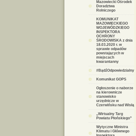
Mazowiecki Ośrodek
Doradztwa
Rolniczego
KOMUNIKAT
MAZOWIECKIEGO
WOJEWÓDZKIEGO
INSPEKTORA
OCHRONY
ŚRODOWISKA z dnia
18.03.2020 r. w
sprawie odpadów
powstających w
miejscach
kwarantanny
#BądźOdpowiedzialny
Komunikat GOPS
Ogłoszenie o naborze
na kierownicze
stanowisko
urzędnicze w
Czerwińsku nad Wisłą
„Wirtualny Targ
Powiatu Płońskiego”
Wytyczne Ministra
Klimatu i Głównego
Inspektora