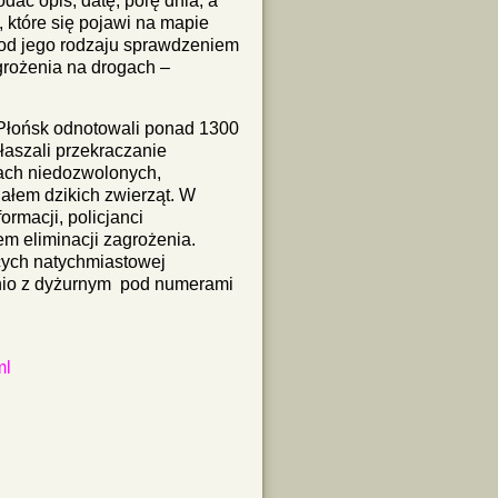
dać opis, datę, porę dnia, a
, które się pojawi na mapie
od jego rodzaju sprawdzeniem
grożenia na drogach –
Płońsk odnotowali ponad 1300
łaszali przekraczanie
ach niedozwolonych,
ałem dzikich zwierząt. W
rmacji, policjanci
em eliminacji zagrożenia.
cych natychmiastowej
dnio z dyżurnym pod numerami
ml