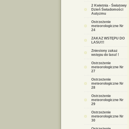
2 Kwietnia - Światowy
Dzień Świadomości
Autyzmu
Ostrzeżenie
meteorologiczne Nr
24
ZAKAZ WSTĘPU DO
LASU!!!
Zniesiony zakaz
wstępu do lasu! !
Ostrzeżenie
meteorologiczne Nr
27
Ostrzeżenie
meteorologiczne Nr
28
Ostrzeżenie
meteorologiczne Nr
29
Ostrzeżenie
meteorologiczne Nr
30
Ostrzeżenie