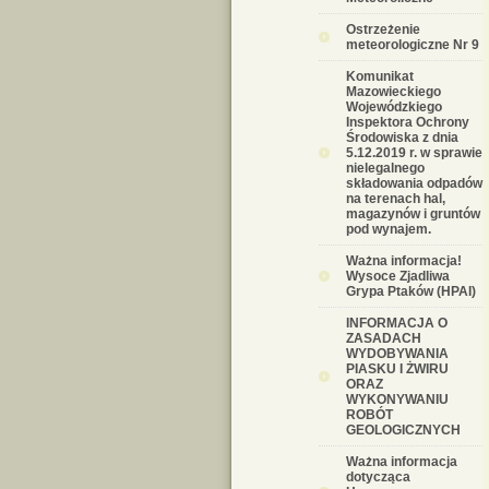
Ostrzeżenie
meteorologiczne Nr 9
Komunikat
Mazowieckiego
Wojewódzkiego
Inspektora Ochrony
Środowiska z dnia
5.12.2019 r. w sprawie
nielegalnego
składowania odpadów
na terenach hal,
magazynów i gruntów
pod wynajem.
Ważna informacja!
Wysoce Zjadliwa
Grypa Ptaków (HPAI)
INFORMACJA O
ZASADACH
WYDOBYWANIA
PIASKU I ŻWIRU
ORAZ
WYKONYWANIU
ROBÓT
GEOLOGICZNYCH
Ważna informacja
dotycząca