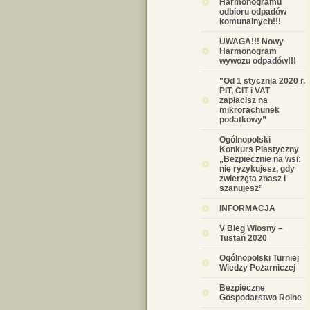
Harmonogramu
odbioru odpadów
komunalnych!!!
UWAGA!!! Nowy
Harmonogram
wywozu odpadów!!!
"Od 1 stycznia 2020 r.
PIT, CIT i VAT
zapłacisz na
mikrorachunek
podatkowy”
Ogólnopolski
Konkurs Plastyczny
„Bezpiecznie na wsi:
nie ryzykujesz, gdy
zwierzęta znasz i
szanujesz”
INFORMACJA
V Bieg Wiosny –
Tustań 2020
Ogólnopolski Turniej
Wiedzy Pożarniczej
Bezpieczne
Gospodarstwo Rolne