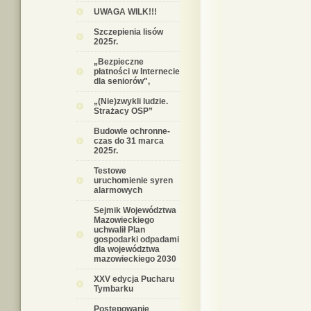
UWAGA WILK!!!
Szczepienia lisów
2025r.
„Bezpieczne
płatności w Internecie
dla seniorów",
„(Nie)zwykli ludzie.
Strażacy OSP”
Budowle ochronne-
czas do 31 marca
2025r.
Testowe
uruchomienie syren
alarmowych
Sejmik Województwa
Mazowieckiego
uchwalił Plan
gospodarki odpadami
dla województwa
mazowieckiego 2030
XXV edycja Pucharu
Tymbarku
Postępowanie