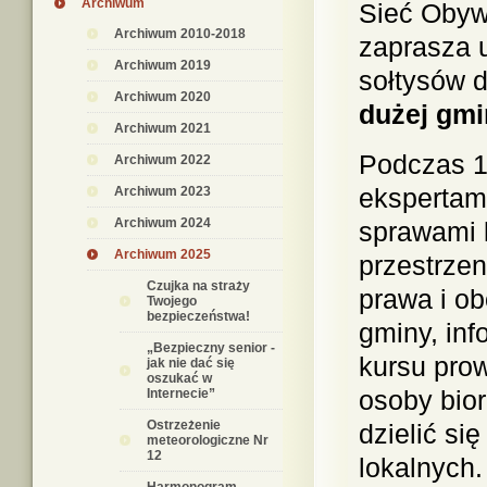
Archiwum
Sieć Obyw
Archiwum 2010-2018
zaprasza 
Archiwum 2019
sołtysów 
Archiwum 2020
dużej gmi
Archiwum 2021
Podczas 1
Archiwum 2022
ekspertam
Archiwum 2023
Archiwum 2024
sprawami l
Archiwum 2025
przestrze
Czujka na straży
prawa i ob
Twojego
bezpieczeństwa!
gminy, in
„Bezpieczny senior -
kursu pro
jak nie dać się
oszukać w
osoby bio
Internecie”
Ostrzeżenie
dzielić si
meteorologiczne Nr
12
lokalnych.