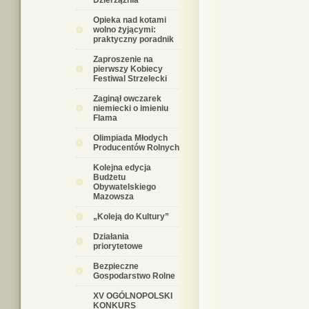
Dzierzążnia
Opieka nad kotami
wolno żyjącymi:
praktyczny poradnik
Zaproszenie na
pierwszy Kobiecy
Festiwal Strzelecki
Zaginął owczarek
niemiecki o imieniu
Flama
Olimpiada Młodych
Producentów Rolnych
Kolejna edycja
Budżetu
Obywatelskiego
Mazowsza
„Koleją do Kultury”
Działania
priorytetowe
Bezpieczne
Gospodarstwo Rolne
XV OGÓLNOPOLSKI
KONKURS