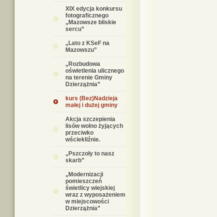
XIX edycja konkursu
fotograficznego
„Mazowsze bliskie
sercu”
„Lato z KSeF na
Mazowszu”
„Rozbudowa
oświetlenia ulicznego
na terenie Gminy
Dzierzążnia”
kurs (Bez)Nadzieja
małej i dużej gminy
Akcja szczepienia
lisów wolno żyjących
przeciwko
wściekliźnie.
„Pszczoły to nasz
skarb”
„Modernizacji
pomieszczeń
świetlicy wiejskiej
wraz z wyposażeniem
w miejscowości
Dzierzążnia”