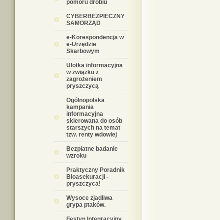
pomoru drobiu
CYBERBEZPIECZNY
SAMORZĄD
e-Korespondencja w
e-Urzędzie
Skarbowym
Ulotka informacyjna
w związku z
zagrożeniem
pryszczycą
Ogólnopolska
kampania
informacyjna
skierowana do osób
starszych na temat
tzw. renty wdowiej
Bezpłatne badanie
wzroku
Praktyczny Poradnik
Bioasekuracji -
pryszczyca!
Wysoce zjadliwa
grypa ptaków.
Festyn Integracyjny