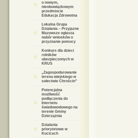
o nowym,
nieobowiązkowym
przedmiocie
Edukacja Zdrowotna
Lokalna Grupa
Działania – Przyjazne
Mazowsze ogłasza
nabór wniosków o
przyznanie pomocy
Konkurs dla dzieci
rolników
ubezpieczonych w
KRUS
„Zagospodarowanie
terenu wiejskiego w
sołectwie Chrościn”
Potencjalna
możliwość
podłączenia do
Internetu
światłowodowego na
terenie Gminy
Dzierzążnia
Działania
priorytetowe w
Kucicach