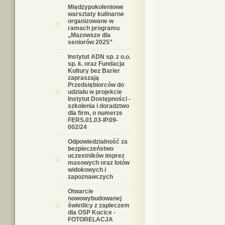
Międzypokoleniowe
warsztaty kulinarne
organizowane w
ramach programu
„Mazowsze dla
seniorów 2025”
Instytut ADN sp. z o.o.
sp. k. oraz Fundacja
Kultury bez Barier
zapraszają
Przedsiębiorców do
udziału w projekcie
Instytut Dostępności -
szkolenia i doradztwo
dla firm, o numerze
FERS.01.03-IP.09-
002/24
Odpowiedzialność za
bezpieczeństwo
uczestników imprez
masowych oraz lotów
widokowych i
zapoznawczych
Otwarcie
nowowybudowanej
świetlicy z zapleczem
dla OSP Kucice -
FOTORELACJA