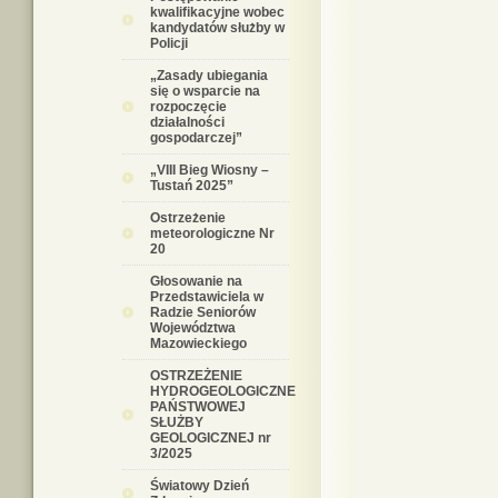
kwalifikacyjne wobec
kandydatów służby w
Policji
„Zasady ubiegania
się o wsparcie na
rozpoczęcie
działalności
gospodarczej”
„VIII Bieg Wiosny –
Tustań 2025”
Ostrzeżenie
meteorologiczne Nr
20
Głosowanie na
Przedstawiciela w
Radzie Seniorów
Województwa
Mazowieckiego
OSTRZEŻENIE
HYDROGEOLOGICZNE
PAŃSTWOWEJ
SŁUŻBY
GEOLOGICZNEJ nr
3/2025
Światowy Dzień