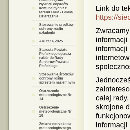
Harmonogram
wywozu odpadów
Link do te
komunalnych z z
terenu FIRM - Gmina
https://si
Dzierzążnia
Stosowanie środków
Zwracamy 
ochrony roślin -
szkolenie
informacji
AKCYZA 2025
informacji
Starosta Powiatu
Płońskiego ogłasza
interneto
nabór do Rady
Seniorów Powiatu
społeczno
Płońskiego
Stosowanie środków
Jednocześ
ochrony roślin
sprzętem naziemnym
zainteres
Ostrzeżenie
meteorologiczne Nr
całej rady
14
skrojone d
Ostrzeżenie
meteorologiczne Nr
funkcjono
16
informacji
Zmiana ostrzeżenia
meteorologicznego