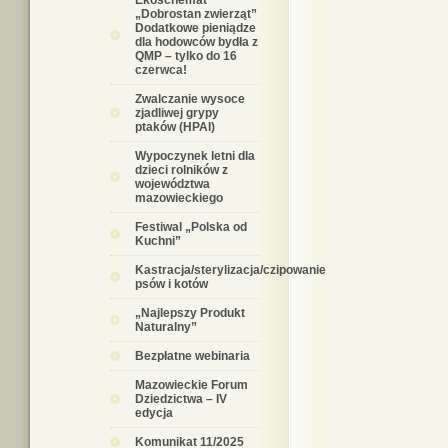
Ekoschemat
„Dobrostan zwierząt”
Dodatkowe pieniądze
dla hodowców bydła z
QMP – tylko do 16
czerwca!
Zwalczanie wysoce
zjadliwej grypy
ptaków (HPAI)
Wypoczynek letni dla
dzieci rolników z
województwa
mazowieckiego
Festiwal „Polska od
Kuchni”
Kastracja/sterylizacja/czipowanie
psów i kotów
„Najlepszy Produkt
Naturalny”
Bezpłatne webinaria
Mazowieckie Forum
Dziedzictwa – IV
edycja
Komunikat 11/2025