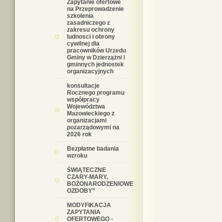
Zapytanie ofertowe
na Przeprowadzenie
szkolenia
zasadniczego z
zakresu ochrony
ludnosci i obrony
cywilnej dla
pracowników Urzedu
Gminy w Dzierzążni i
gminnych jednostek
organizacyjnych
konsultacje
Rocznego programu
współpracy
Województwa
Mazowieckiego z
organizacjami
pozarządowymi na
2026 rok
Bezpłatne badania
wzroku
ŚWIĄTECZNE
CZARY-MARY,
BOŻONARODZENIOWE
OZDOBY”
MODYFIKACJA
ZAPYTANIA
OFERTOWEGO -