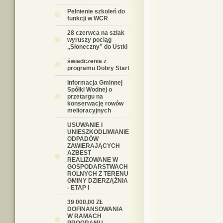
Pełnienie szkoleń do
funkcji w WCR
28 czerwca na szlak
wyruszy pociąg
„Słoneczny” do Ustki
świadczenia z
programu Dobry Start
Informacja Gminnej
Spółki Wodnej o
przetargu na
konserwację rowów
melioracyjnych
USUWANIE I
UNIESZKODLIWIANIE
ODPADÓW
ZAWIERAJĄCYCH
AZBEST
REALIZOWANE W
GOSPODARSTWACH
ROLNYCH Z TERENU
GMINY DZIERZĄŻNIA
- ETAP I
39 000,00 ZŁ
DOFINANSOWANIA
W RAMACH