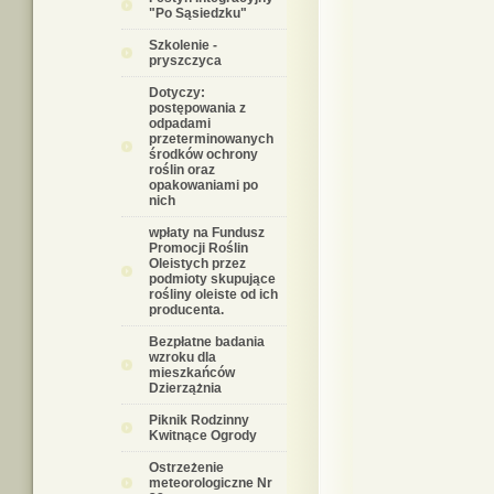
"Po Sąsiedzku"
Szkolenie -
pryszczyca
Dotyczy:
postępowania z
odpadami
przeterminowanych
środków ochrony
roślin oraz
opakowaniami po
nich
wpłaty na Fundusz
Promocji Roślin
Oleistych przez
podmioty skupujące
rośliny oleiste od ich
producenta.
Bezpłatne badania
wzroku dla
mieszkańców
Dzierzążnia
Piknik Rodzinny
Kwitnące Ogrody
Ostrzeżenie
meteorologiczne Nr