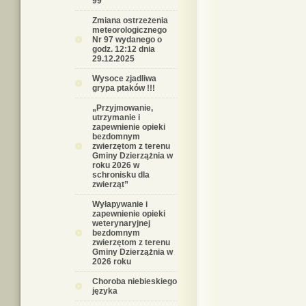
99
Zmiana ostrzeżenia
meteorologicznego
Nr 97 wydanego o
godz. 12:12 dnia
29.12.2025
Wysoce zjadliwa
grypa ptaków !!!
„Przyjmowanie,
utrzymanie i
zapewnienie opieki
bezdomnym
zwierzętom z terenu
Gminy Dzierzążnia w
roku 2026 w
schronisku dla
zwierząt”
Wyłapywanie i
zapewnienie opieki
weterynaryjnej
bezdomnym
zwierzętom z terenu
Gminy Dzierzążnia w
2026 roku
Choroba niebieskiego
języka