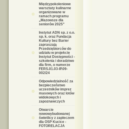
Międzypokoleniowe
warsztaty kulinarne
organizowane w
ramach programu
„Mazowsze dla
seniorów 2025”
Instytut ADN sp. z o.o.
sp. k. oraz Fundacja
Kultury bez Barier
zapraszają
Przedsiębiorców do
udziału w projekcie
Instytut Dostępności -
szkolenia i doradztwo
dla firm, o numerze
FERS.01.03-IP.09-
002/24
Odpowiedzialność za
bezpieczeństwo
uczestników imprez
masowych oraz lotów
widokowych i
zapoznawczych
Otwarcie
nowowybudowanej
świetlicy z zapleczem
dla OSP Kucice -
FOTORELACJA