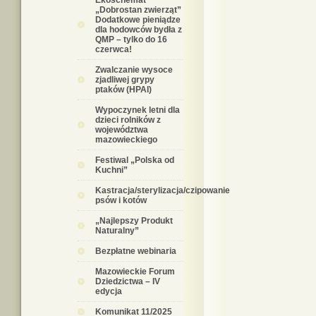
Ekoschemat
„Dobrostan zwierząt”
Dodatkowe pieniądze
dla hodowców bydła z
QMP – tylko do 16
czerwca!
Zwalczanie wysoce
zjadliwej grypy
ptaków (HPAI)
Wypoczynek letni dla
dzieci rolników z
województwa
mazowieckiego
Festiwal „Polska od
Kuchni”
Kastracja/sterylizacja/czipowanie
psów i kotów
„Najlepszy Produkt
Naturalny”
Bezpłatne webinaria
Mazowieckie Forum
Dziedzictwa – IV
edycja
Komunikat 11/2025