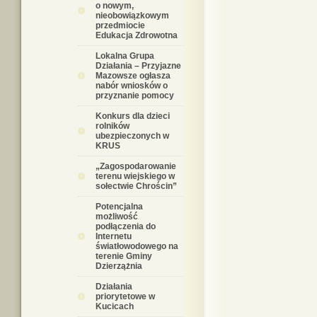
o nowym,
nieobowiązkowym
przedmiocie
Edukacja Zdrowotna
Lokalna Grupa
Działania – Przyjazne
Mazowsze ogłasza
nabór wniosków o
przyznanie pomocy
Konkurs dla dzieci
rolników
ubezpieczonych w
KRUS
„Zagospodarowanie
terenu wiejskiego w
sołectwie Chrościn”
Potencjalna
możliwość
podłączenia do
Internetu
światłowodowego na
terenie Gminy
Dzierzążnia
Działania
priorytetowe w
Kucicach