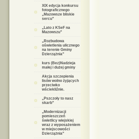
XIX edycja konkursu
fotograficznego
„Mazowsze bliskie
sercu”
„Lato z KSeF na
Mazowszu”
„Rozbudowa
oświetlenia ulicznego
na terenie Gminy
Dzierzążnia”
kurs (Bez)Nadzieja
małej i dużej gminy
Akcja szczepienia
lisów wolno żyjących
przeciwko
wściekliźnie.
„Pszczoły to nasz
skarb”
„Modernizacji
pomieszczeń
świetlicy wiejskiej
wraz z wyposażeniem
w miejscowości
Dzierzążnia”