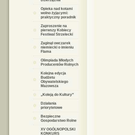
Dzierzążnia
Opieka nad kotami
wolno żyjącymi:
praktyczny poradnik
Zaproszenie na
pierwszy Kobiecy
Festiwal Strzelecki
Zaginął owczarek
niemiecki o imieniu
Flama
Olimpiada Młodych
Producentów Rolnych
Kolejna edycja
Budżetu
Obywatelskiego
Mazowsza
„Koleją do Kultury”
Działania
priorytetowe
Bezpieczne
Gospodarstwo Rolne
XV OGÓLNOPOLSKI
KONKURS