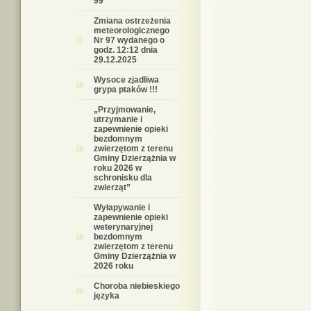
99
Zmiana ostrzeżenia
meteorologicznego
Nr 97 wydanego o
godz. 12:12 dnia
29.12.2025
Wysoce zjadliwa
grypa ptaków !!!
„Przyjmowanie,
utrzymanie i
zapewnienie opieki
bezdomnym
zwierzętom z terenu
Gminy Dzierzążnia w
roku 2026 w
schronisku dla
zwierząt”
Wyłapywanie i
zapewnienie opieki
weterynaryjnej
bezdomnym
zwierzętom z terenu
Gminy Dzierzążnia w
2026 roku
Choroba niebieskiego
języka