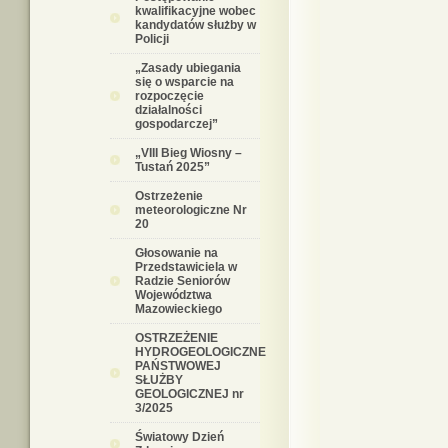
kwalifikacyjne wobec
kandydatów służby w
Policji
„Zasady ubiegania
się o wsparcie na
rozpoczęcie
działalności
gospodarczej”
„VIII Bieg Wiosny –
Tustań 2025”
Ostrzeżenie
meteorologiczne Nr
20
Głosowanie na
Przedstawiciela w
Radzie Seniorów
Województwa
Mazowieckiego
OSTRZEŻENIE
HYDROGEOLOGICZNE
PAŃSTWOWEJ
SŁUŻBY
GEOLOGICZNEJ nr
3/2025
Światowy Dzień