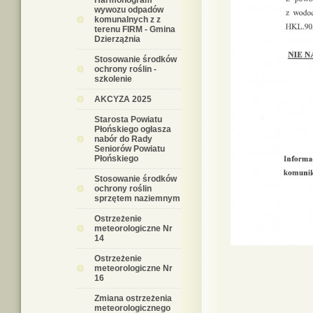
Harmonogram
wywozu odpadów
komunalnych z z
terenu FIRM - Gmina
Dzierzążnia
Stosowanie środków
ochrony roślin -
szkolenie
AKCYZA 2025
Starosta Powiatu
Płońskiego ogłasza
nabór do Rady
Seniorów Powiatu
Płońskiego
Stosowanie środków
ochrony roślin
sprzętem naziemnym
Ostrzeżenie
meteorologiczne Nr
14
Ostrzeżenie
meteorologiczne Nr
16
Zmiana ostrzeżenia
meteorologicznego