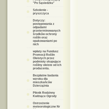
"Po Sąsiedzku"
Szkolenie -
pryszczyca
Dotyczy:
postępowania z
odpadami
przeterminowanych
środków ochrony
roślin oraz
opakowaniami po
nich
wpłaty na Fundusz
Promocji Roślin
Oleistych przez
podmioty skupujące
rośliny oleiste od ich
producenta.
Bezpłatne badania
wzroku dla
mieszkańców
Dzierzążnia
Piknik Rodzinny
Kwitnące Ogrody
Ostrzeżenie
meteorologiczne Nr