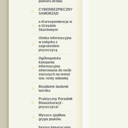
pomoru drobiu
CYBERBEZPIECZNY
SAMORZĄD
e-Korespondencja w
e-Urzędzie
Skarbowym
Ulotka informacyjna
w związku z
zagrożeniem
pryszczycą
Ogólnopolska
kampania
informacyjna
skierowana do osób
starszych na temat
tzw. renty wdowiej
Bezpłatne badanie
wzroku
Praktyczny Poradnik
Bioasekuracji -
pryszczyca!
Wysoce zjadliwa
grypa ptaków.
Festyn Integracyjny