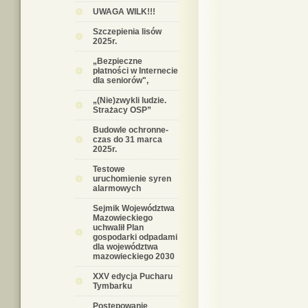
UWAGA WILK!!!
Szczepienia lisów
2025r.
„Bezpieczne
płatności w Internecie
dla seniorów",
„(Nie)zwykli ludzie.
Strażacy OSP”
Budowle ochronne-
czas do 31 marca
2025r.
Testowe
uruchomienie syren
alarmowych
Sejmik Województwa
Mazowieckiego
uchwalił Plan
gospodarki odpadami
dla województwa
mazowieckiego 2030
XXV edycja Pucharu
Tymbarku
Postępowanie