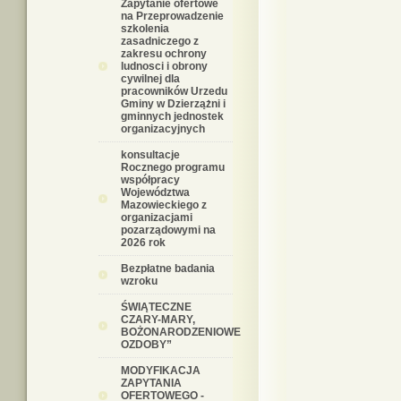
Zapytanie ofertowe
na Przeprowadzenie
szkolenia
zasadniczego z
zakresu ochrony
ludnosci i obrony
cywilnej dla
pracowników Urzedu
Gminy w Dzierzążni i
gminnych jednostek
organizacyjnych
konsultacje
Rocznego programu
współpracy
Województwa
Mazowieckiego z
organizacjami
pozarządowymi na
2026 rok
Bezpłatne badania
wzroku
ŚWIĄTECZNE
CZARY-MARY,
BOŻONARODZENIOWE
OZDOBY”
MODYFIKACJA
ZAPYTANIA
OFERTOWEGO -