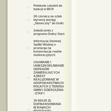
Pełnienie szkoleń do
funkcji w WCR
28 czerwca na szlak
wyruszy pociąg
„Słoneczny” do Ustki
świadczenia z
programu Dobry Start
Informacja Gminnej
Spółki Wodnej o
przetargu na
konserwację rowów
melioracyjnych
USUWANIE I
UNIESZKODLIWIANIE
ODPADÓW
ZAWIERAJĄCYCH
AZBEST
REALIZOWANE W
GOSPODARSTWACH
ROLNYCH Z TERENU
GMINY DZIERZĄŻNIA
- ETAP I
39 000,00 ZŁ
DOFINANSOWANIA
W RAMACH