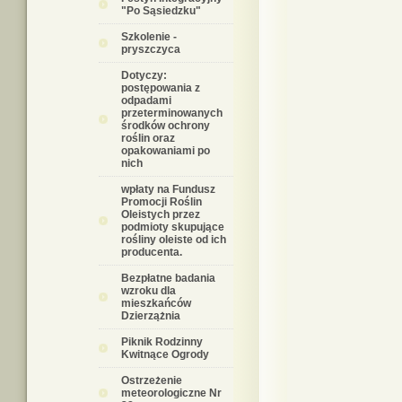
"Po Sąsiedzku"
Szkolenie -
pryszczyca
Dotyczy:
postępowania z
odpadami
przeterminowanych
środków ochrony
roślin oraz
opakowaniami po
nich
wpłaty na Fundusz
Promocji Roślin
Oleistych przez
podmioty skupujące
rośliny oleiste od ich
producenta.
Bezpłatne badania
wzroku dla
mieszkańców
Dzierzążnia
Piknik Rodzinny
Kwitnące Ogrody
Ostrzeżenie
meteorologiczne Nr