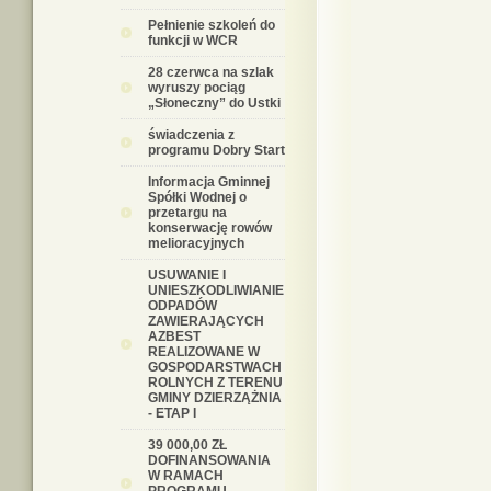
Pełnienie szkoleń do
funkcji w WCR
28 czerwca na szlak
wyruszy pociąg
„Słoneczny” do Ustki
świadczenia z
programu Dobry Start
Informacja Gminnej
Spółki Wodnej o
przetargu na
konserwację rowów
melioracyjnych
USUWANIE I
UNIESZKODLIWIANIE
ODPADÓW
ZAWIERAJĄCYCH
AZBEST
REALIZOWANE W
GOSPODARSTWACH
ROLNYCH Z TERENU
GMINY DZIERZĄŻNIA
- ETAP I
39 000,00 ZŁ
DOFINANSOWANIA
W RAMACH