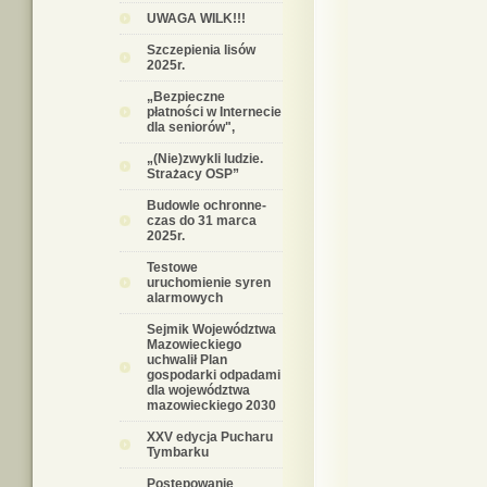
UWAGA WILK!!!
Szczepienia lisów
2025r.
„Bezpieczne
płatności w Internecie
dla seniorów",
„(Nie)zwykli ludzie.
Strażacy OSP”
Budowle ochronne-
czas do 31 marca
2025r.
Testowe
uruchomienie syren
alarmowych
Sejmik Województwa
Mazowieckiego
uchwalił Plan
gospodarki odpadami
dla województwa
mazowieckiego 2030
XXV edycja Pucharu
Tymbarku
Postępowanie