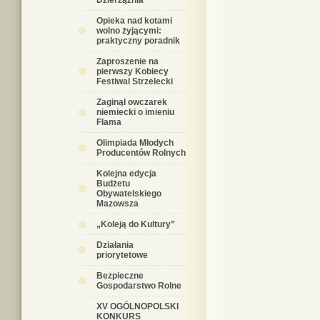
Dzierzążnia
Opieka nad kotami
wolno żyjącymi:
praktyczny poradnik
Zaproszenie na
pierwszy Kobiecy
Festiwal Strzelecki
Zaginął owczarek
niemiecki o imieniu
Flama
Olimpiada Młodych
Producentów Rolnych
Kolejna edycja
Budżetu
Obywatelskiego
Mazowsza
„Koleją do Kultury”
Działania
priorytetowe
Bezpieczne
Gospodarstwo Rolne
XV OGÓLNOPOLSKI
KONKURS