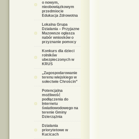
o nowym,
nieobowiązkowym
przedmiocie
Edukacja Zdrowotna
Lokalna Grupa
Działania – Przyjazne
Mazowsze ogłasza
nabór wniosków o
przyznanie pomocy
Konkurs dla dzieci
rolników
ubezpieczonych w
KRUS
„Zagospodarowanie
terenu wiejskiego w
sołectwie Chrościn”
Potencjalna
możliwość
podłączenia do
Internetu
światłowodowego na
terenie Gminy
Dzierzążnia
Działania
priorytetowe w
Kucicach