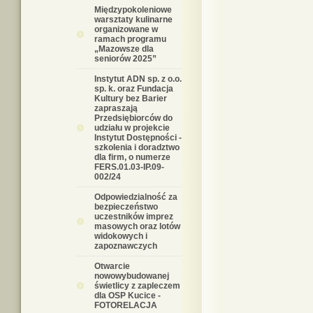
Międzypokoleniowe
warsztaty kulinarne
organizowane w
ramach programu
„Mazowsze dla
seniorów 2025”
Instytut ADN sp. z o.o.
sp. k. oraz Fundacja
Kultury bez Barier
zapraszają
Przedsiębiorców do
udziału w projekcie
Instytut Dostępności -
szkolenia i doradztwo
dla firm, o numerze
FERS.01.03-IP.09-
002/24
Odpowiedzialność za
bezpieczeństwo
uczestników imprez
masowych oraz lotów
widokowych i
zapoznawczych
Otwarcie
nowowybudowanej
świetlicy z zapleczem
dla OSP Kucice -
FOTORELACJA