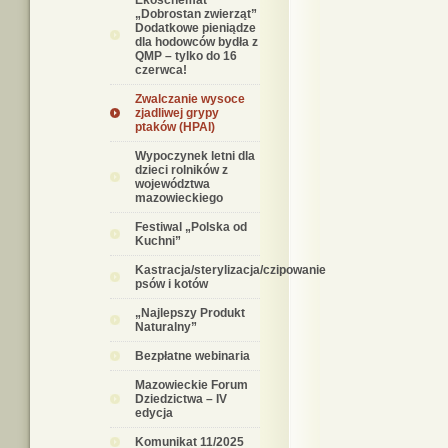
Ekoschemat
„Dobrostan zwierząt”
Dodatkowe pieniądze
dla hodowców bydła z
QMP – tylko do 16
czerwca!
Zwalczanie wysoce
zjadliwej grypy
ptaków (HPAI)
Wypoczynek letni dla
dzieci rolników z
województwa
mazowieckiego
Festiwal „Polska od
Kuchni”
Kastracja/sterylizacja/czipowanie
psów i kotów
„Najlepszy Produkt
Naturalny”
Bezpłatne webinaria
Mazowieckie Forum
Dziedzictwa – IV
edycja
Komunikat 11/2025