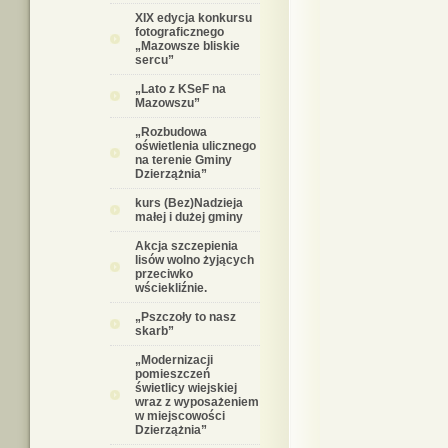
XIX edycja konkursu
fotograficznego
„Mazowsze bliskie
sercu”
„Lato z KSeF na
Mazowszu”
„Rozbudowa
oświetlenia ulicznego
na terenie Gminy
Dzierzążnia”
kurs (Bez)Nadzieja
małej i dużej gminy
Akcja szczepienia
lisów wolno żyjących
przeciwko
wściekliźnie.
„Pszczoły to nasz
skarb”
„Modernizacji
pomieszczeń
świetlicy wiejskiej
wraz z wyposażeniem
w miejscowości
Dzierzążnia”