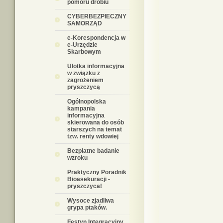
pomoru drobiu
CYBERBEZPIECZNY
SAMORZĄD
e-Korespondencja w
e-Urzędzie
Skarbowym
Ulotka informacyjna
w związku z
zagrożeniem
pryszczycą
Ogólnopolska
kampania
informacyjna
skierowana do osób
starszych na temat
tzw. renty wdowiej
Bezpłatne badanie
wzroku
Praktyczny Poradnik
Bioasekuracji -
pryszczyca!
Wysoce zjadliwa
grypa ptaków.
Festyn Integracyjny