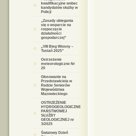
kwalifikacyjne wobec
kandydatów służby w
Policji
„Zasady ubiegania
się o wsparcie na
rozpoczęcie
działalności
gospodarczej”
„VIII Bieg Wiosny –
Tustań 2025”
Ostrzeżenie
meteorologiczne Nr
20
Głosowanie na
Przedstawiciela w
Radzie Seniorów
Województwa
Mazowieckiego
OSTRZEŻENIE
HYDROGEOLOGICZNE
PAŃSTWOWEJ
SŁUŻBY
GEOLOGICZNEJ nr
3/2025
Światowy Dzień