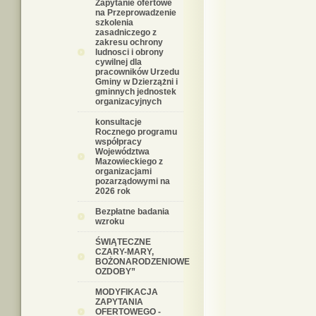
Zapytanie ofertowe
na Przeprowadzenie
szkolenia
zasadniczego z
zakresu ochrony
ludnosci i obrony
cywilnej dla
pracowników Urzedu
Gminy w Dzierzążni i
gminnych jednostek
organizacyjnych
konsultacje
Rocznego programu
współpracy
Województwa
Mazowieckiego z
organizacjami
pozarządowymi na
2026 rok
Bezpłatne badania
wzroku
ŚWIĄTECZNE
CZARY-MARY,
BOŻONARODZENIOWE
OZDOBY”
MODYFIKACJA
ZAPYTANIA
OFERTOWEGO -