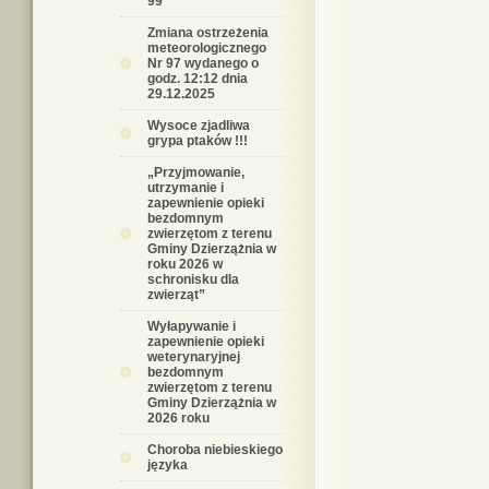
99
Zmiana ostrzeżenia
meteorologicznego
Nr 97 wydanego o
godz. 12:12 dnia
29.12.2025
Wysoce zjadliwa
grypa ptaków !!!
„Przyjmowanie,
utrzymanie i
zapewnienie opieki
bezdomnym
zwierzętom z terenu
Gminy Dzierzążnia w
roku 2026 w
schronisku dla
zwierząt”
Wyłapywanie i
zapewnienie opieki
weterynaryjnej
bezdomnym
zwierzętom z terenu
Gminy Dzierzążnia w
2026 roku
Choroba niebieskiego
języka