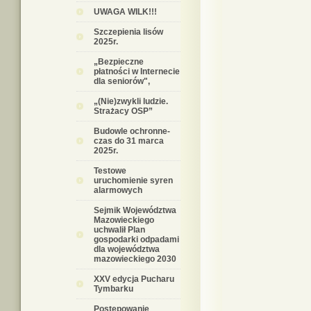
UWAGA WILK!!!
Szczepienia lisów
2025r.
„Bezpieczne
płatności w Internecie
dla seniorów",
„(Nie)zwykli ludzie.
Strażacy OSP”
Budowle ochronne-
czas do 31 marca
2025r.
Testowe
uruchomienie syren
alarmowych
Sejmik Województwa
Mazowieckiego
uchwalił Plan
gospodarki odpadami
dla województwa
mazowieckiego 2030
XXV edycja Pucharu
Tymbarku
Postępowanie