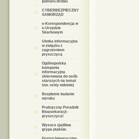
pomoru drobiu
CYBERBEZPIECZNY
SAMORZĄD
e-Korespondencja w
e-Urzędzie
Skarbowym
Ulotka informacyjna
w związku z
zagrożeniem
pryszczycą
Ogólnopolska
kampania
informacyjna
skierowana do osób
starszych na temat
tzw. renty wdowiej
Bezpłatne badanie
wzroku
Praktyczny Poradnik
Bioasekuracji -
pryszczyca!
Wysoce zjadliwa
grypa ptaków.
Festyn Integracyjny