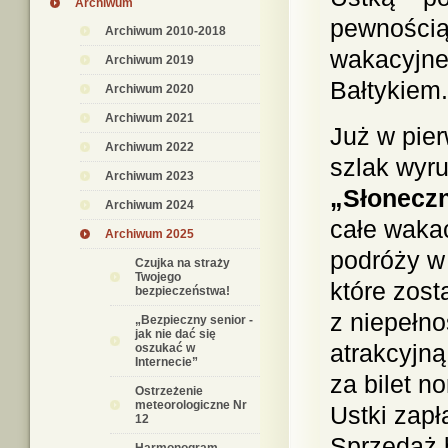
Archiwum
pewnością
Archiwum 2010-2018
wakacyjne
Archiwum 2019
Bałtykiem.
Archiwum 2020
Archiwum 2021
Już w pier
Archiwum 2022
szlak wyr
Archiwum 2023
„Słonecz
Archiwum 2024
całe waka
Archiwum 2025
podróży w
Czujka na straży
Twojego
które zos
bezpieczeństwa!
z niepełno
„Bezpieczny senior -
jak nie dać się
atrakcyjną
oszukać w
Internecie”
za bilet n
Ostrzeżenie
meteorologiczne Nr
Ustki zap
12
Sprzedaż 