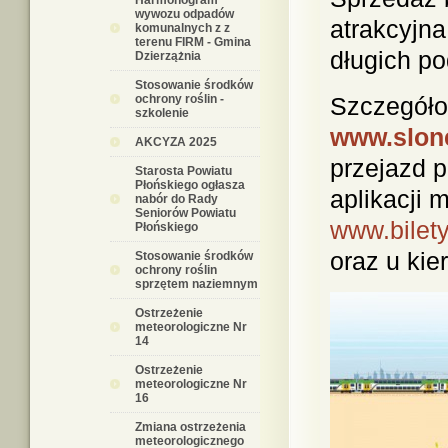
Harmonogram
wywozu odpadów
atrakcyjna
komunalnych z z
terenu FIRM - Gmina
długich p
Dzierzążnia
Stosowanie środków
ochrony roślin -
Szczegółow
szkolenie
www.slon
AKCYZA 2025
przejazd 
Starosta Powiatu
Płońskiego ogłasza
aplikacji 
nabór do Rady
Seniorów Powiatu
www.bilet
Płońskiego
oraz u kie
Stosowanie środków
ochrony roślin
sprzętem naziemnym
Ostrzeżenie
meteorologiczne Nr
14
Ostrzeżenie
meteorologiczne Nr
16
Zmiana ostrzeżenia
meteorologicznego