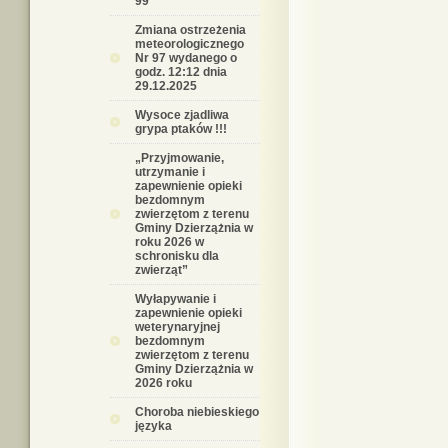
99
Zmiana ostrzeżenia
meteorologicznego
Nr 97 wydanego o
godz. 12:12 dnia
29.12.2025
Wysoce zjadliwa
grypa ptaków !!!
„Przyjmowanie,
utrzymanie i
zapewnienie opieki
bezdomnym
zwierzętom z terenu
Gminy Dzierzążnia w
roku 2026 w
schronisku dla
zwierząt”
Wyłapywanie i
zapewnienie opieki
weterynaryjnej
bezdomnym
zwierzętom z terenu
Gminy Dzierzążnia w
2026 roku
Choroba niebieskiego
języka