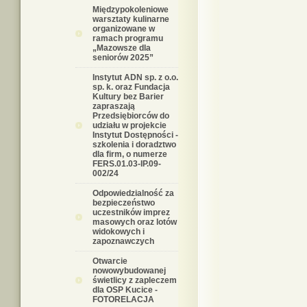
Międzypokoleniowe
warsztaty kulinarne
organizowane w
ramach programu
„Mazowsze dla
seniorów 2025”
Instytut ADN sp. z o.o.
sp. k. oraz Fundacja
Kultury bez Barier
zapraszają
Przedsiębiorców do
udziału w projekcie
Instytut Dostępności -
szkolenia i doradztwo
dla firm, o numerze
FERS.01.03-IP.09-
002/24
Odpowiedzialność za
bezpieczeństwo
uczestników imprez
masowych oraz lotów
widokowych i
zapoznawczych
Otwarcie
nowowybudowanej
świetlicy z zapleczem
dla OSP Kucice -
FOTORELACJA