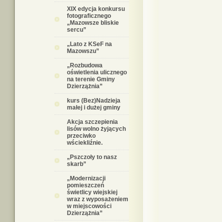
XIX edycja konkursu
fotograficznego
„Mazowsze bliskie
sercu”
„Lato z KSeF na
Mazowszu”
„Rozbudowa
oświetlenia ulicznego
na terenie Gminy
Dzierzążnia”
kurs (Bez)Nadzieja
małej i dużej gminy
Akcja szczepienia
lisów wolno żyjących
przeciwko
wściekliźnie.
„Pszczoły to nasz
skarb”
„Modernizacji
pomieszczeń
świetlicy wiejskiej
wraz z wyposażeniem
w miejscowości
Dzierzążnia”