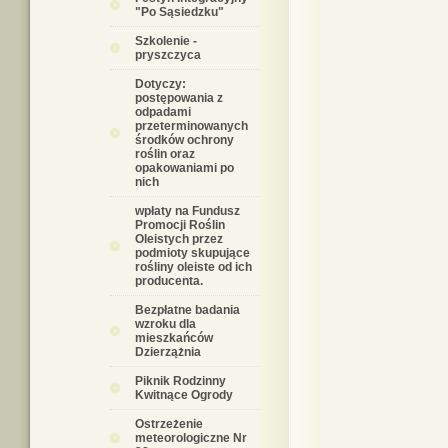
"Po Sąsiedzku"
Szkolenie -
pryszczyca
Dotyczy:
postępowania z
odpadami
przeterminowanych
środków ochrony
roślin oraz
opakowaniami po
nich
wpłaty na Fundusz
Promocji Roślin
Oleistych przez
podmioty skupujące
rośliny oleiste od ich
producenta.
Bezpłatne badania
wzroku dla
mieszkańców
Dzierzążnia
Piknik Rodzinny
Kwitnące Ogrody
Ostrzeżenie
meteorologiczne Nr