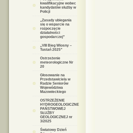
kwalifikacyjne wobec
kandydatów służby w
Policji
„Zasady ubiegania
się o wsparcie na
rozpoczęcie
działalności
gospodarczej”
„VIII Bieg Wiosny –
Tustań 2025”
Ostrzeżenie
meteorologiczne Nr
20
Głosowanie na
Przedstawiciela w
Radzie Seniorów
Województwa
Mazowieckiego
OSTRZEŻENIE
HYDROGEOLOGICZNE
PAŃSTWOWEJ
SŁUŻBY
GEOLOGICZNEJ nr
3/2025
Światowy Dzień