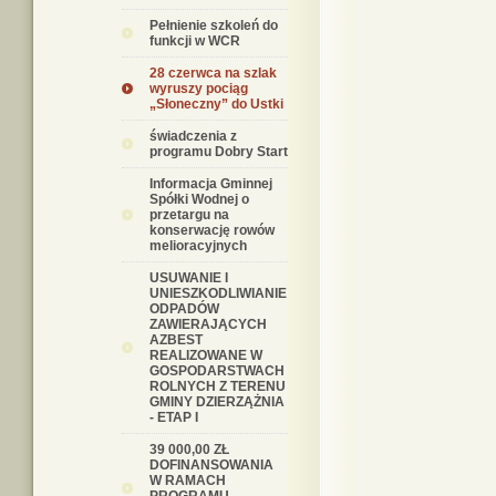
Pełnienie szkoleń do
funkcji w WCR
28 czerwca na szlak
wyruszy pociąg
„Słoneczny” do Ustki
świadczenia z
programu Dobry Start
Informacja Gminnej
Spółki Wodnej o
przetargu na
konserwację rowów
melioracyjnych
USUWANIE I
UNIESZKODLIWIANIE
ODPADÓW
ZAWIERAJĄCYCH
AZBEST
REALIZOWANE W
GOSPODARSTWACH
ROLNYCH Z TERENU
GMINY DZIERZĄŻNIA
- ETAP I
39 000,00 ZŁ
DOFINANSOWANIA
W RAMACH