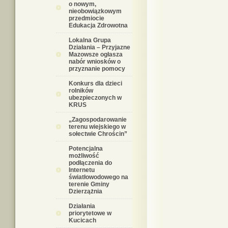
o nowym,
nieobowiązkowym
przedmiocie
Edukacja Zdrowotna
Lokalna Grupa
Działania – Przyjazne
Mazowsze ogłasza
nabór wniosków o
przyznanie pomocy
Konkurs dla dzieci
rolników
ubezpieczonych w
KRUS
„Zagospodarowanie
terenu wiejskiego w
sołectwie Chrościn”
Potencjalna
możliwość
podłączenia do
Internetu
światłowodowego na
terenie Gminy
Dzierzążnia
Działania
priorytetowe w
Kucicach