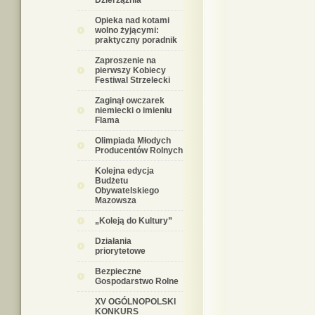
Dzierzążnia
Opieka nad kotami
wolno żyjącymi:
praktyczny poradnik
Zaproszenie na
pierwszy Kobiecy
Festiwal Strzelecki
Zaginął owczarek
niemiecki o imieniu
Flama
Olimpiada Młodych
Producentów Rolnych
Kolejna edycja
Budżetu
Obywatelskiego
Mazowsza
„Koleją do Kultury”
Działania
priorytetowe
Bezpieczne
Gospodarstwo Rolne
XV OGÓLNOPOLSKI
KONKURS