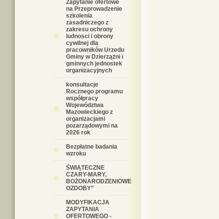
Zapytanie ofertowe
na Przeprowadzenie
szkolenia
zasadniczego z
zakresu ochrony
ludnosci i obrony
cywilnej dla
pracowników Urzedu
Gminy w Dzierzążni i
gminnych jednostek
organizacyjnych
konsultacje
Rocznego programu
współpracy
Województwa
Mazowieckiego z
organizacjami
pozarządowymi na
2026 rok
Bezpłatne badania
wzroku
ŚWIĄTECZNE
CZARY-MARY,
BOŻONARODZENIOWE
OZDOBY”
MODYFIKACJA
ZAPYTANIA
OFERTOWEGO -