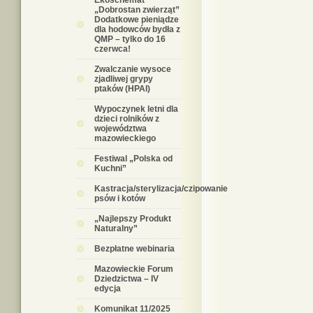
Ekoschemat
„Dobrostan zwierząt”
Dodatkowe pieniądze
dla hodowców bydła z
QMP – tylko do 16
czerwca!
Zwalczanie wysoce
zjadliwej grypy
ptaków (HPAI)
Wypoczynek letni dla
dzieci rolników z
województwa
mazowieckiego
Festiwal „Polska od
Kuchni”
Kastracja/sterylizacja/czipowanie
psów i kotów
„Najlepszy Produkt
Naturalny”
Bezpłatne webinaria
Mazowieckie Forum
Dziedzictwa – IV
edycja
Komunikat 11/2025