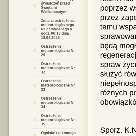
świadczeń przed
poprzez w
Świętami
Wielkanocnymi
przez zap
Zmiana ostrzeżenia
temu wspa
meteorologicznego
Nr 27 wydanego o
godz. 06:13 dnia
sprawowan
18.04.2025
będą mogł
Ostrzeżenie
meteorologiczne Nr
regeneracj
29
spraw życ
Ostrzeżenie
meteorologiczne Nr
służyć ró
32
Ostrzeżenie
niepełnosp
meteorologiczne Nr
33
różnych p
Ostrzeżenie
obowiązkó
meteorologiczne Nr
34
Ostrzeżenie
meteorologiczne Nr
35
Sporz. K.
Ognisko rzekomego