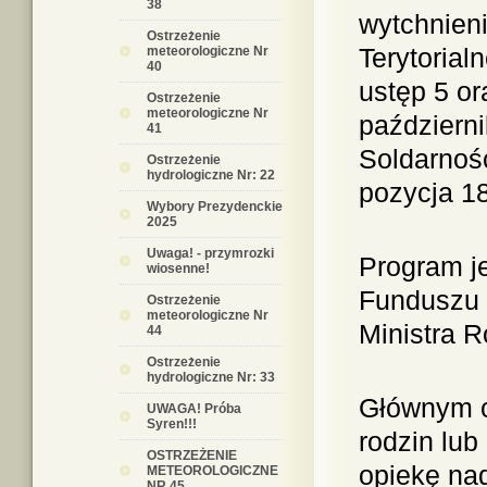
38
wytchnien
Ostrzeżenie
Terytorial
meteorologiczne Nr
40
ustęp 5 or
Ostrzeżenie
meteorologiczne Nr
październ
41
Soldarnoś
Ostrzeżenie
hydrologiczne Nr: 22
pozycja 18
Wybory Prezydenckie
2025
Uwaga! - przymrozki
Program j
wiosenne!
Funduszu 
Ostrzeżenie
meteorologiczne Nr
Ministra R
44
Ostrzeżenie
hydrologiczne Nr: 33
Głównym c
UWAGA! Próba
Syren!!!
rodzin lu
OSTRZEŻENIE
opiekę na
METEOROLOGICZNE
NR 45