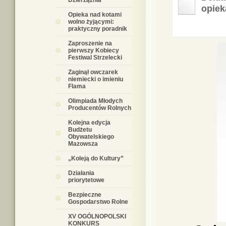
Dzierzążnia
opiek
Opieka nad kotami
wolno żyjącymi:
praktyczny poradnik
Zaproszenie na
pierwszy Kobiecy
Festiwal Strzelecki
Zaginął owczarek
niemiecki o imieniu
Flama
Olimpiada Młodych
Producentów Rolnych
Kolejna edycja
Budżetu
Obywatelskiego
Mazowsza
„Koleją do Kultury”
Działania
priorytetowe
Bezpieczne
Gospodarstwo Rolne
XV OGÓLNOPOLSKI
KONKURS