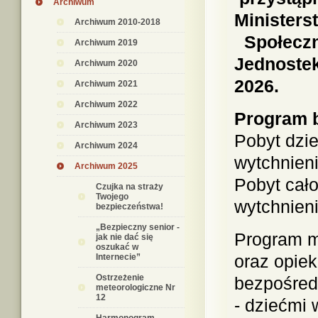
Archiwum
Ministers
Archiwum 2010-2018
Społeczn
Archiwum 2019
Jednostek
Archiwum 2020
2026.
Archiwum 2021
Archiwum 2022
Program b
Archiwum 2023
Pobyt dzi
Archiwum 2024
wytchnieni
Archiwum 2025
Pobyt cał
Czujka na straży
Twojego
wytchnieni
bezpieczeństwa!
„Bezpieczny senior -
Program m
jak nie dać się
oszukać w
oraz opiek
Internecie”
Ostrzeżenie
bezpośred
meteorologiczne Nr
12
- dziećmi 