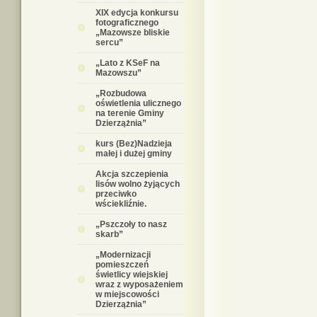
XIX edycja konkursu
fotograficznego
„Mazowsze bliskie
sercu”
„Lato z KSeF na
Mazowszu”
„Rozbudowa
oświetlenia ulicznego
na terenie Gminy
Dzierzążnia”
kurs (Bez)Nadzieja
małej i dużej gminy
Akcja szczepienia
lisów wolno żyjących
przeciwko
wściekliźnie.
„Pszczoły to nasz
skarb”
„Modernizacji
pomieszczeń
świetlicy wiejskiej
wraz z wyposażeniem
w miejscowości
Dzierzążnia”