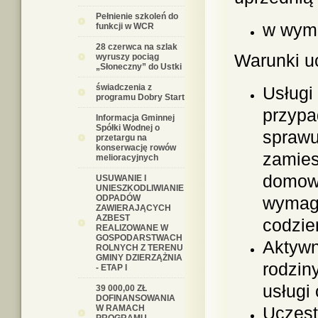
Pełnienie szkoleń do
w wymi
funkcji w WCR
28 czerwca na szlak
Warunki u
wyruszy pociąg
„Słoneczny” do Ustki
świadczenia z
Usługi
programu Dobry Start
przypa
Informacja Gminnej
Spółki Wodnej o
sprawu
przetargu na
konserwację rowów
zamies
melioracyjnych
domowy
USUWANIE I
UNIESZKODLIWIANIE
ODPADÓW
wymaga
ZAWIERAJĄCYCH
AZBEST
codzie
REALIZOWANE W
GOSPODARSTWACH
Aktywn
ROLNYCH Z TERENU
GMINY DZIERZĄŻNIA
rodzin
- ETAP I
usługi
39 000,00 ZŁ
DOFINANSOWANIA
W RAMACH
Uczest