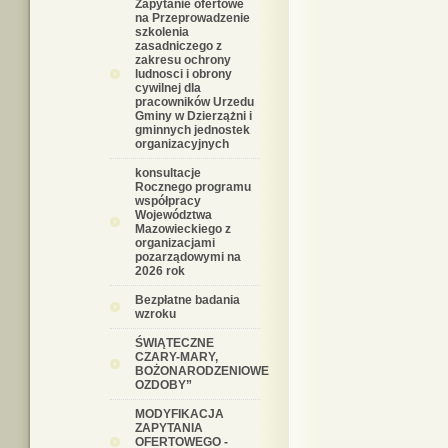
Zapytanie ofertowe
na Przeprowadzenie
szkolenia
zasadniczego z
zakresu ochrony
ludnosci i obrony
cywilnej dla
pracowników Urzedu
Gminy w Dzierzążni i
gminnych jednostek
organizacyjnych
konsultacje
Rocznego programu
współpracy
Województwa
Mazowieckiego z
organizacjami
pozarządowymi na
2026 rok
Bezpłatne badania
wzroku
ŚWIĄTECZNE
CZARY-MARY,
BOŻONARODZENIOWE
OZDOBY”
MODYFIKACJA
ZAPYTANIA
OFERTOWEGO -