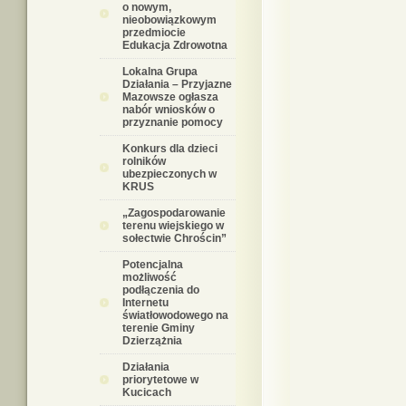
o nowym,
nieobowiązkowym
przedmiocie
Edukacja Zdrowotna
Lokalna Grupa
Działania – Przyjazne
Mazowsze ogłasza
nabór wniosków o
przyznanie pomocy
Konkurs dla dzieci
rolników
ubezpieczonych w
KRUS
„Zagospodarowanie
terenu wiejskiego w
sołectwie Chrościn”
Potencjalna
możliwość
podłączenia do
Internetu
światłowodowego na
terenie Gminy
Dzierzążnia
Działania
priorytetowe w
Kucicach