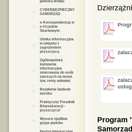
pomoru drobiu
Dzierzążni
CYBERBEZPIECZNY
SAMORZĄD
e-Korespondencja w
Progr
e-Urzędzie
Skarbowym
Ulotka informacyjna
w związku z
zagrożeniem
pryszczycą
zalac
Ogólnopolska
kampania
informacyjna
skierowana do osób
starszych na temat
zalac
tzw. renty wdowiej
uslug
Bezpłatne badanie
wzroku
Praktyczny Poradnik
Bioasekuracji -
pryszczyca!
Program "
Wysoce zjadliwa
grypa ptaków.
Samorządu
Festyn Integracyjny