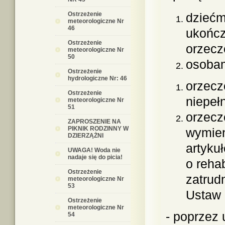
Ostrzeżenie
dziećm
meteorologiczne Nr
46
ukończ
Ostrzeżenie
orzecz
meteorologiczne Nr
50
osobam
Ostrzeżenie
hydrologiczne Nr: 46
orzecz
Ostrzeżenie
niepeł
meteorologiczne Nr
51
orzecz
ZAPROSZENIE NA
PIKNIK RODZINNY W
wymien
DZIERZĄŻNI
artyku
UWAGA! Woda nie
nadaje się do picia!
o rehab
Ostrzeżenie
zatrud
meteorologiczne Nr
53
Ustaw 
Ostrzeżenie
meteorologiczne Nr
- poprzez 
54