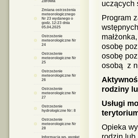
Zdrowia
uczących s
Zmiana ostrzeżenia
meteorologicznego
Program za
Nr 23 wydanego o
godz. 12:23 dnia
wstępnych 
05.04.2025
małżonka,
Ostrzeżenie
meteorologiczne Nr
osobę poz
24
Ostrzeżenie
osobę poz
meteorologiczne Nr
25
osobą z n
Ostrzeżenie
meteorologiczne Nr
Aktywnoś
26
rodziny l
Ostrzeżenie
meteorologiczne Nr
27
Usługi mo
Ostrzeżenie
hydrologiczne Nr: 8
terytoriu
Ostrzeżenie
meteorologiczne Nr
Opieka wy
28
rodzin lu
Informacja ws. wypłat