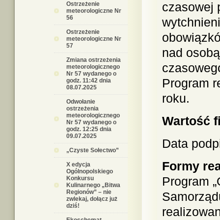
czasowej 
Ostrzeżenie
meteorologiczne Nr
56
wytchnieni
Ostrzeżenie
obowiązkó
meteorologiczne Nr
57
nad osobą
Zmiana ostrzeżenia
czasowego
meteorologicznego
Nr 57 wydanego o
Program r
godz. 11:42 dnia
08.07.2025
roku.
Odwołanie
ostrzeżenia
meteorologicznego
Wartość f
Nr 57 wydanego o
godz. 12:25 dnia
09.07.2025
Data podp
„Czyste Sołectwo”
Formy rea
X edycja
Ogólnopolskiego
Program „
Konkursu
Kulinarnego „Bitwa
Regionów” – nie
Samorządu 
zwlekaj, dołącz już
dziś!
realizowa