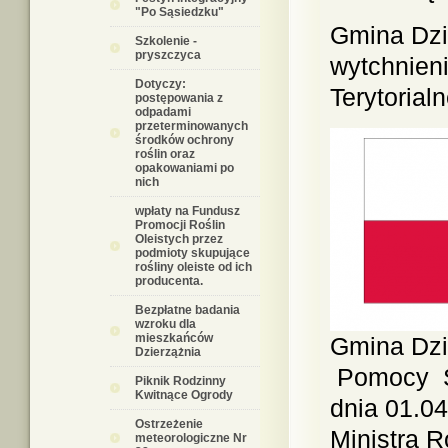
"Po Sąsiedzku"
Gmina Dzi
Szkolenie -
pryszczyca
wytchnien
Dotyczy:
Terytorial
postępowania z
odpadami
przeterminowanych
środków ochrony
roślin oraz
opakowaniami po
nich
wpłaty na Fundusz
Promocji Roślin
Oleistych przez
podmioty skupujące
rośliny oleiste od ich
producenta.
Bezpłatne badania
wzroku dla
mieszkańców
Gmina Dzi
Dzierzążnia
Pomocy S
Piknik Rodzinny
Kwitnące Ogrody
dnia 01.04
Ostrzeżenie
Ministra R
meteorologiczne Nr