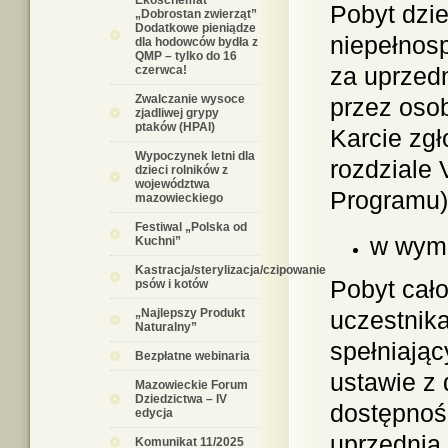
Ekoschemat
Pobyt dzi
„Dobrostan zwierząt”
Dodatkowe pieniądze
niepełnos
dla hodowców bydła z
QMP – tylko do 16
za uprzed
czerwca!
Zwalczanie wysoce
przez oso
zjadliwej grypy
ptaków (HPAI)
Karcie zgł
Wypoczynek letni dla
rozdziale 
dzieci rolników z
województwa
Programu)
mazowieckiego
Festiwal „Polska od
w wymi
Kuchni”
Kastracja/sterylizacja/czipowanie
Pobyt cał
psów i kotów
„Najlepszy Produkt
uczestnika
Naturalny”
spełniając
Bezpłatne webinaria
ustawie z 
Mazowieckie Forum
Dziedzictwa – IV
dostępnoś
edycja
uprzednią
Komunikat 11/2025