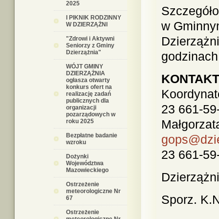
2025
Szczegóło
I PIKNIK RODZINNY
w Gminny
W DZIERZĄŻNI
Dzierzążni
"Zdrowi i Aktywni
Seniorzy z Gminy
Dzierzążnia"
godzinach
WÓJT GMINY
DZIERZĄŻNIA
KONTAKT
ogłasza otwarty
konkurs ofert na
Koordynato
realizację zadań
publicznych dla
23 661-59
organizacji
pozarządowych w
Małgorzata
roku 2025
Bezpłatne badanie
gops@dzie
wzroku
23 661-59
Dożynki
Województwa
Mazowieckiego
Dzierzążni
Ostrzeżenie
meteorologiczne Nr
Sporz. K.
67
Ostrzeżenie