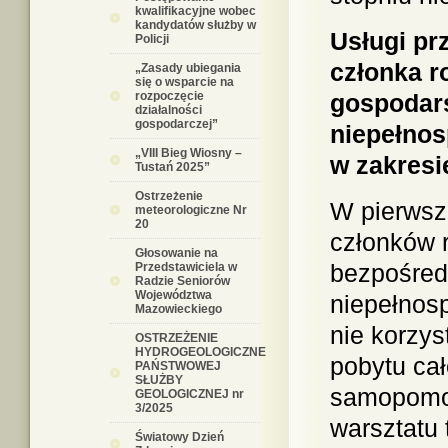
kwalifikacyjne wobec
kandydatów służby w
Usługi pr
Policji
członka r
„Zasady ubiegania
się o wsparcie na
rozpoczęcie
gospodar
działalności
gospodarczej”
niepełnos
„VIII Bieg Wiosny –
w zakresi
Tustań 2025”
Ostrzeżenie
W pierwsz
meteorologiczne Nr
20
członków 
Głosowanie na
bezpośred
Przedstawiciela w
Radzie Seniorów
Województwa
niepełnos
Mazowieckiego
nie korzys
OSTRZEŻENIE
HYDROGEOLOGICZNE
pobytu ca
PAŃSTWOWEJ
SŁUŻBY
samopomoc
GEOLOGICZNEJ nr
3/2025
warsztatu 
Światowy Dzień