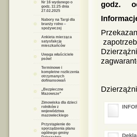
Nr 16 wydanego o
godz. od 
godz. 11:25 dnia
27.02.2025
Informacj
Nabory na Targi dla
branży rolno –
spożywczej
Przekaza
Ankieta mierząca
zapotrze
satysfakcję
mieszkańców
Dzierzążn
Uwaga właściciele
psów!
zagwarant
Terminowe i
kompletne rozliczenia
otrzymanych
dofinansowań
Dzierzążni
„Bezpieczne
Mazowsze”
Zimowiska dla dzieci
INFO
rolników z
województwa
mazowieckiego
Przystąpienie do
sporządzenia planu
ogólnego gminy
Dekla