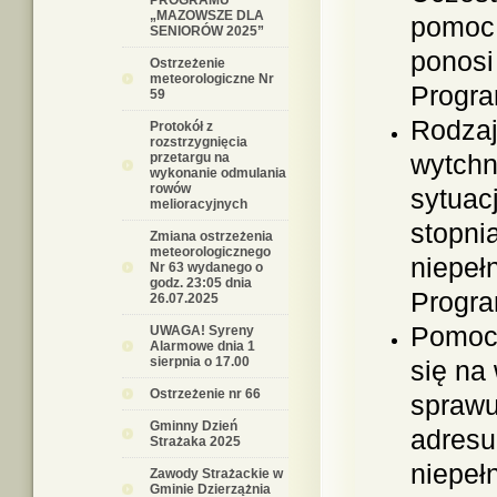
PROGRAMU
„MAZOWSZE DLA
pomoc 
SENIORÓW 2025”
ponosi
Ostrzeżenie
meteorologiczne Nr
Progra
59
Rodzaj
Protokół z
rozstrzygnięcia
wytchn
przetargu na
wykonanie odmulania
rowów
sytuac
melioracyjnych
stopni
Zmiana ostrzeżenia
meteorologicznego
niepeł
Nr 63 wydanego o
godz. 23:05 dnia
Progra
26.07.2025
Pomoc 
UWAGA! Syreny
Alarmowe dnia 1
sierpnia o 17.00
się na
Ostrzeżenie nr 66
sprawu
Gminny Dzień
adresu
Strażaka 2025
niepeł
Zawody Strażackie w
Gminie Dzierzążnia