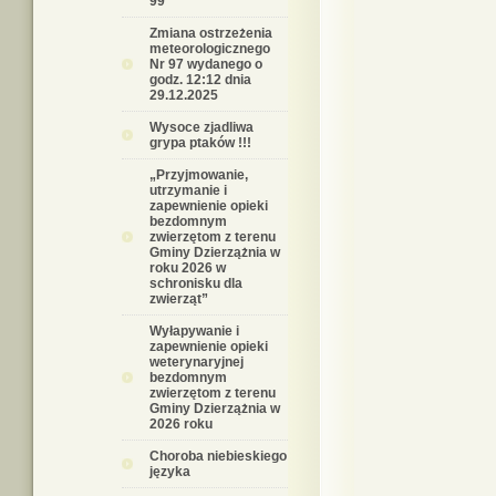
99
Zmiana ostrzeżenia
meteorologicznego
Nr 97 wydanego o
godz. 12:12 dnia
29.12.2025
Wysoce zjadliwa
grypa ptaków !!!
„Przyjmowanie,
utrzymanie i
zapewnienie opieki
bezdomnym
zwierzętom z terenu
Gminy Dzierzążnia w
roku 2026 w
schronisku dla
zwierząt”
Wyłapywanie i
zapewnienie opieki
weterynaryjnej
bezdomnym
zwierzętom z terenu
Gminy Dzierzążnia w
2026 roku
Choroba niebieskiego
języka