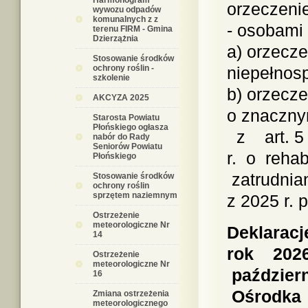
Harmonogram
orzeczeni
wywozu odpadów
komunalnych z z
- osobami
terenu FIRM - Gmina
Dzierzążnia
a) orzecz
Stosowanie środków
ochrony roślin -
niepełnosp
szkolenie
b) orzecz
AKCYZA 2025
o znaczny
Starosta Powiatu
Płońskiego ogłasza
z art. 5 
nabór do Rady
Seniorów Powiatu
r. o reha
Płońskiego
zatrudni
Stosowanie środków
ochrony roślin
sprzętem naziemnym
z 2025 r. 
Ostrzeżenie
meteorologiczne Nr
Deklarac
14
rok 202
Ostrzeżenie
meteorologiczne Nr
paździer
16
Ośrodka 
Zmiana ostrzeżenia
meteorologicznego