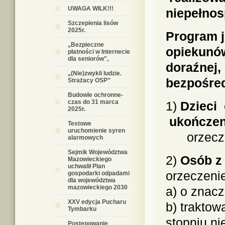
UWAGA WILK!!!
niepełnos
Szczepienia lisów
2025r.
Program j
„Bezpieczne
opiekunów
płatności w Internecie
dla seniorów",
doraźnej,
„(Nie)zwykli ludzie.
bezpośred
Strażacy OSP”
Budowle ochronne-
czas do 31 marca
1)
Dzieci
2025r.
ukończen
Testowe
uruchomienie syren
orzeczeni
alarmowych
Sejmik Województwa
2)
Osób z
Mazowieckiego
uchwalił Plan
orzeczeni
gospodarki odpadami
dla województwa
mazowieckiego 2030
a) o znac
XXV edycja Pucharu
b) trakto
Tymbarku
stopniu n
Postępowanie