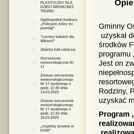
Opieka
PLASTYCZNY DLA
DZIECI WIOSKI BEZ
TROSKI
Ogólnopolski konkurs
„Policjant, który mi
Gminny Oś
pomógł”.
uzyskał d
"Lecimy bokiem dla
Wiktorii"
środków F
Zbiórka folii rolniczej
programu 
Ostrzeżenie
Jest on zw
meteorologiczne Nr
17
niepełnos
Zmiana ostrzeżenia
meteorologicznego
resortowe
Nr 17 wydanego o
godz. 11:45 dnia
Rodziny, P
14.03.2025
uzyskać m
Zmiana ostrzeżenia
meteorologicznego
Nr 17 wydanego o
Program 
godz. 11:42 dnia
16.03.2025
realizowa
„Aspekty prawne w
KGW”
realizowa