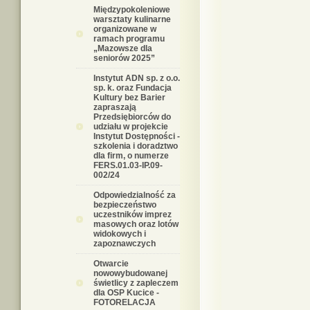
Międzypokoleniowe
warsztaty kulinarne
organizowane w
ramach programu
„Mazowsze dla
seniorów 2025”
Instytut ADN sp. z o.o.
sp. k. oraz Fundacja
Kultury bez Barier
zapraszają
Przedsiębiorców do
udziału w projekcie
Instytut Dostępności -
szkolenia i doradztwo
dla firm, o numerze
FERS.01.03-IP.09-
002/24
Odpowiedzialność za
bezpieczeństwo
uczestników imprez
masowych oraz lotów
widokowych i
zapoznawczych
Otwarcie
nowowybudowanej
świetlicy z zapleczem
dla OSP Kucice -
FOTORELACJA