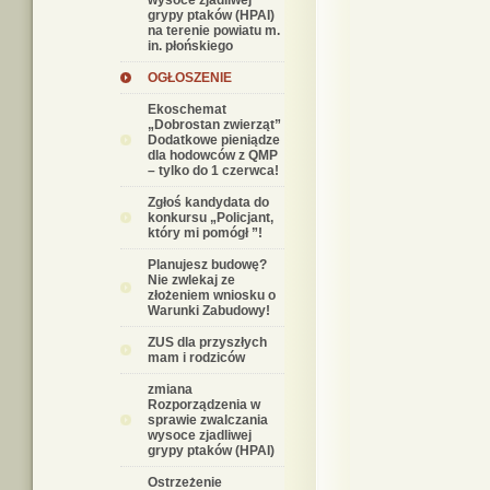
wysoce zjadliwej
grypy ptaków (HPAI)
na terenie powiatu m.
in. płońskiego
OGŁOSZENIE
Ekoschemat
„Dobrostan zwierząt”
Dodatkowe pieniądze
dla hodowców z QMP
– tylko do 1 czerwca!
Zgłoś kandydata do
konkursu „Policjant,
który mi pomógł ”!
Planujesz budowę?
Nie zwlekaj ze
złożeniem wniosku o
Warunki Zabudowy!
ZUS dla przyszłych
mam i rodziców
zmiana
Rozporządzenia w
sprawie zwalczania
wysoce zjadliwej
grypy ptaków (HPAI)
Ostrzeżenie