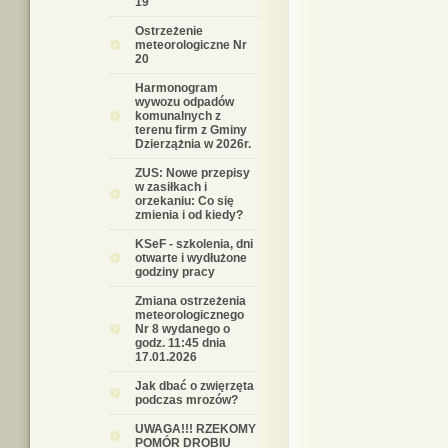
19
Ostrzeżenie
meteorologiczne Nr
20
Harmonogram
wywozu odpadów
komunalnych z
terenu firm z Gminy
Dzierzążnia w 2026r.
ZUS: Nowe przepisy
w zasiłkach i
orzekaniu: Co się
zmienia i od kiedy?
KSeF - szkolenia, dni
otwarte i wydłużone
godziny pracy
Zmiana ostrzeżenia
meteorologicznego
Nr 8 wydanego o
godz. 11:45 dnia
17.01.2026
Jak dbać o zwięrzęta
podczas mrozów?
UWAGA!!! RZEKOMY
POMÓR DROBIU