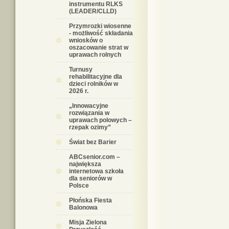
instrumentu RLKS
(LEADER/CLLD)
Przymrozki wiosenne
- możliwość składania
wniosków o
oszacowanie strat w
uprawach rolnych
Turnusy
rehabilitacyjne dla
dzieci rolników w
2026 r.
„Innowacyjne
rozwiązania w
uprawach polowych –
rzepak ozimy”
Świat bez Barier
ABCsenior.com –
największa
internetowa szkoła
dla seniorów w
Polsce
Płońska Fiesta
Balonowa
Misja Zielona