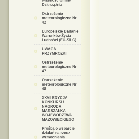
własność Gminy
Dzierzążnia
Ostrzeżenie
meteorologiczne Nr
42
Europejskie Badanie
Warunków Życia
Ludności (EU-SILC)
UWAGA
PRZYMROZKI
Ostrzeżenie
meteorologiczne Nr
47
Ostrzeżenie
meteorologiczne Nr
48
XXVII EDYCJA
KONKURSU
NAGRODA
MARSZAŁKA
WOJEWÓDZTWA
MAZOWIECKIEGO
Prośba o wsparcie
działań na rzecz
wzmocnienia