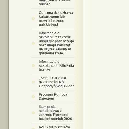
marcowe szkolenia
online:
Ochrona dziedzictwa
kulturowego lub
przyrodniczego
polskiej wsi
Informacja o
szkoleniu z zakresu
uboju gospodarczego
oraz uboju zwierząt
na użytek własny w
gospodarstwie
Informacja o
szkoleniach KSeF dla
branży
„KSeF i CIT 8 dla
działalności Kół
Gospodyń Wiejskich”
Program Pomocy
Dzieciom
Kampania
szkoleniowa z
zakresu Płatności
bezpośrednich 2026
eZUS dla płatników