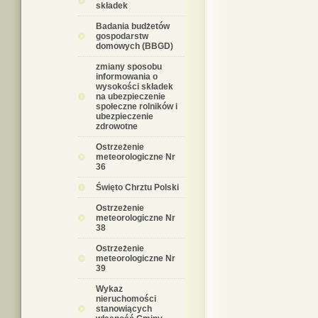
składek
Badania budżetów
gospodarstw
domowych (BBGD)
zmiany sposobu
informowania o
wysokości składek
na ubezpieczenie
społeczne rolników i
ubezpieczenie
zdrowotne
Ostrzeżenie
meteorologiczne Nr
36
Święto Chrztu Polski
Ostrzeżenie
meteorologiczne Nr
38
Ostrzeżenie
meteorologiczne Nr
39
Wykaz
nieruchomości
stanowiących