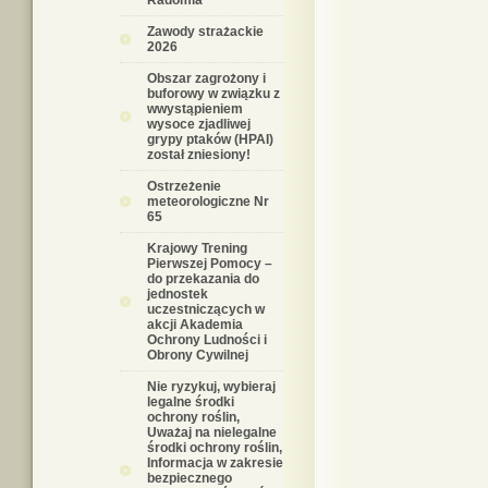
Radomia
Zawody strażackie
2026
Obszar zagrożony i
buforowy w związku z
wwystąpieniem
wysoce zjadliwej
grypy ptaków (HPAI)
został zniesiony!
Ostrzeżenie
meteorologiczne Nr
65
Krajowy Trening
Pierwszej Pomocy –
do przekazania do
jednostek
uczestniczących w
akcji Akademia
Ochrony Ludności i
Obrony Cywilnej
Nie ryzykuj, wybieraj
legalne środki
ochrony roślin,
Uważaj na nielegalne
środki ochrony roślin,
Informacja w zakresie
bezpiecznego