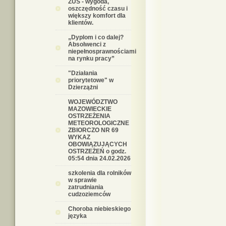
ZUS - wygoda,
oszczędność czasu i
większy komfort dla
klientów.
„Dyplom i co dalej?
Absolwenci z
niepełnosprawnościami
na rynku pracy”
"Działania
priorytetowe" w
Dzierzążni
WOJEWÓDZTWO
MAZOWIECKIE
OSTRZEŻENIA
METEOROLOGICZNE
ZBIORCZO NR 69
WYKAZ
OBOWIĄZUJĄCYCH
OSTRZEŻEŃ o godz.
05:54 dnia 24.02.2026
szkolenia dla rolników
w sprawie
zatrudniania
cudzoziemców
Choroba niebieskiego
języka