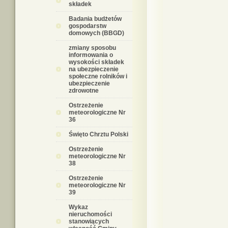
składek
Badania budżetów
gospodarstw
domowych (BBGD)
zmiany sposobu
informowania o
wysokości składek
na ubezpieczenie
społeczne rolników i
ubezpieczenie
zdrowotne
Ostrzeżenie
meteorologiczne Nr
36
Święto Chrztu Polski
Ostrzeżenie
meteorologiczne Nr
38
Ostrzeżenie
meteorologiczne Nr
39
Wykaz
nieruchomości
stanowiących