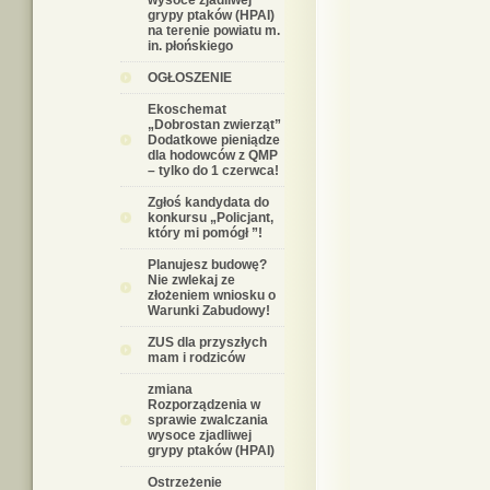
wysoce zjadliwej
grypy ptaków (HPAI)
na terenie powiatu m.
in. płońskiego
OGŁOSZENIE
Ekoschemat
„Dobrostan zwierząt”
Dodatkowe pieniądze
dla hodowców z QMP
– tylko do 1 czerwca!
Zgłoś kandydata do
konkursu „Policjant,
który mi pomógł ”!
Planujesz budowę?
Nie zwlekaj ze
złożeniem wniosku o
Warunki Zabudowy!
ZUS dla przyszłych
mam i rodziców
zmiana
Rozporządzenia w
sprawie zwalczania
wysoce zjadliwej
grypy ptaków (HPAI)
Ostrzeżenie