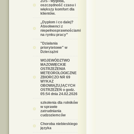
ZUS - wygoda,
oszczędność czasu i
większy komfort dla
klientów.
„Dyplom i co dalej?
Absolwenci z
niepełnosprawnościami
na rynku pracy”
"Działania
priorytetowe" w
Dzierzążni
WOJEWÓDZTWO
MAZOWIECKIE
OSTRZEŻENIA
METEOROLOGICZNE
ZBIORCZO NR 69
WYKAZ
OBOWIĄZUJĄCYCH
OSTRZEŻEŃ o godz.
05:54 dnia 24.02.2026
szkolenia dla rolników
w sprawie
zatrudniania
cudzoziemców
Choroba niebieskiego
języka