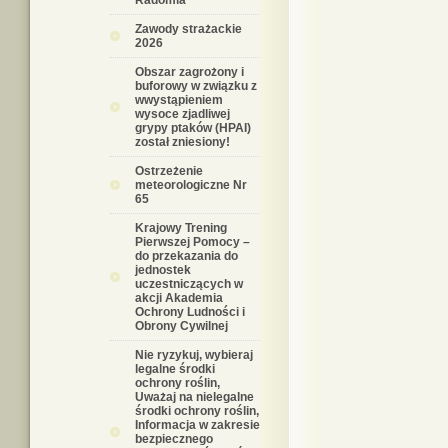
Radomia
Zawody strażackie
2026
Obszar zagrożony i
buforowy w związku z
wwystąpieniem
wysoce zjadliwej
grypy ptaków (HPAI)
został zniesiony!
Ostrzeżenie
meteorologiczne Nr
65
Krajowy Trening
Pierwszej Pomocy –
do przekazania do
jednostek
uczestniczących w
akcji Akademia
Ochrony Ludności i
Obrony Cywilnej
Nie ryzykuj, wybieraj
legalne środki
ochrony roślin,
Uważaj na nielegalne
środki ochrony roślin,
Informacja w zakresie
bezpiecznego