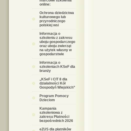
marcowe szkolenia
online:
Ochrona dziedzictwa
kulturowego lub
przyrodniczego
polskiej wsi
Informacja o
szkoleniu z zakresu
uboju gospodarczego
oraz uboju zwierząt
na użytek własny w
gospodarstwie
Informacja o
szkoleniach KSeF dla
branży
„KSeF i CIT 8 dla
działalności Kół
Gospodyń Wiejskich”
Program Pomocy
Dzieciom
Kampania
szkoleniowa z
zakresu Płatności
bezpośrednich 2026
eZUS dla płatników