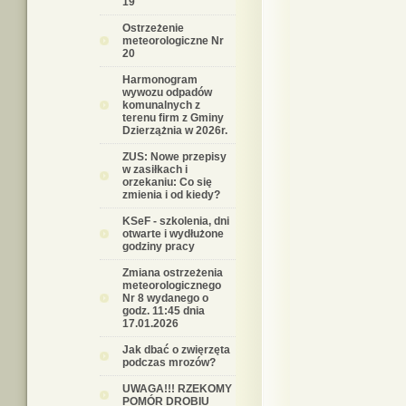
19
Ostrzeżenie
meteorologiczne Nr
20
Harmonogram
wywozu odpadów
komunalnych z
terenu firm z Gminy
Dzierzążnia w 2026r.
ZUS: Nowe przepisy
w zasiłkach i
orzekaniu: Co się
zmienia i od kiedy?
KSeF - szkolenia, dni
otwarte i wydłużone
godziny pracy
Zmiana ostrzeżenia
meteorologicznego
Nr 8 wydanego o
godz. 11:45 dnia
17.01.2026
Jak dbać o zwięrzęta
podczas mrozów?
UWAGA!!! RZEKOMY
POMÓR DROBIU