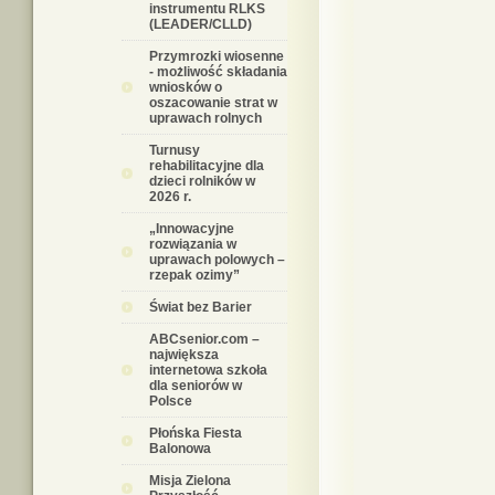
instrumentu RLKS
(LEADER/CLLD)
Przymrozki wiosenne
- możliwość składania
wniosków o
oszacowanie strat w
uprawach rolnych
Turnusy
rehabilitacyjne dla
dzieci rolników w
2026 r.
„Innowacyjne
rozwiązania w
uprawach polowych –
rzepak ozimy”
Świat bez Barier
ABCsenior.com –
największa
internetowa szkoła
dla seniorów w
Polsce
Płońska Fiesta
Balonowa
Misja Zielona