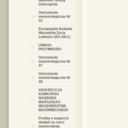
własność Gminy
Dzierzążnia
Ostrzeżenie
meteorologiczne Nr
42
Europejskie Badanie
Warunków Życia
Ludności (EU-SILC)
UWAGA
PRZYMROZKI
Ostrzeżenie
meteorologiczne Nr
47
Ostrzeżenie
meteorologiczne Nr
48
XXVII EDYCJA
KONKURSU
NAGRODA
MARSZAŁKA
WOJEWÓDZTWA
MAZOWIECKIEGO
Prośba o wsparcie
działań na rzecz
wzmocnienia