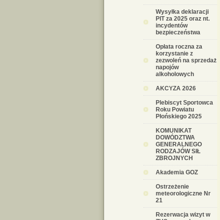
Wysyłka deklaracji
PIT za 2025 oraz nt.
incydentów
bezpieczeństwa
Opłata roczna za
korzystanie z
zezwoleń na sprzedaż
napojów
alkoholowych
AKCYZA 2026
Plebiscyt Sportowca
Roku Powiatu
Płońskiego 2025
KOMUNIKAT
DOWÓDZTWA
GENERALNEGO
RODZAJÓW SIŁ
ZBROJNYCH
Akademia GOZ
Ostrzeżenie
meteorologiczne Nr
21
Rezerwacja wizyt w