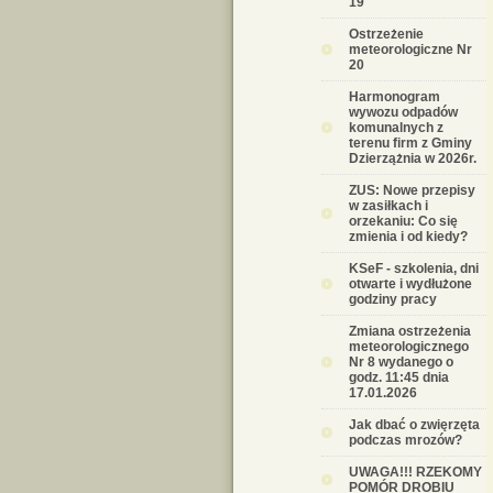
19
Ostrzeżenie
meteorologiczne Nr
20
Harmonogram
wywozu odpadów
komunalnych z
terenu firm z Gminy
Dzierzążnia w 2026r.
ZUS: Nowe przepisy
w zasiłkach i
orzekaniu: Co się
zmienia i od kiedy?
KSeF - szkolenia, dni
otwarte i wydłużone
godziny pracy
Zmiana ostrzeżenia
meteorologicznego
Nr 8 wydanego o
godz. 11:45 dnia
17.01.2026
Jak dbać o zwięrzęta
podczas mrozów?
UWAGA!!! RZEKOMY
POMÓR DROBIU