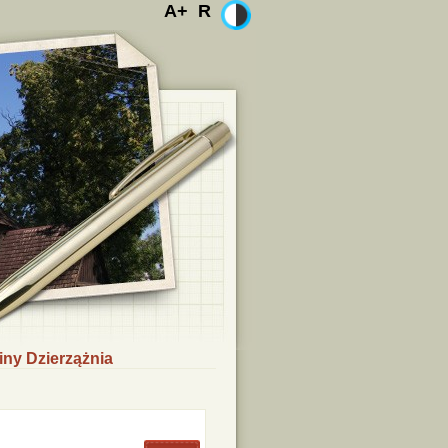
A+
R
ny Dzierzążnia