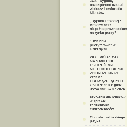
ZUS - wygoda,
oszczędność czasu i
większy komfort dla
klientów.
„Dyplom i co dalej?
Absolwenci z
niepełnosprawnościam
na rynku pracy”
"Działania
priorytetowe" w
Dzierzążni
WOJEWÓDZTWO
MAZOWIECKIE
OSTRZEŻENIA
METEOROLOGICZNE
ZBIORCZO NR 69
WYKAZ
OBOWIĄZUJĄCYCH
OSTRZEŻEŃ o godz.
05:54 dnia 24.02.2026
szkolenia dla rolników
w sprawie
zatrudniania
cudzoziemców
Choroba niebieskiego
języka